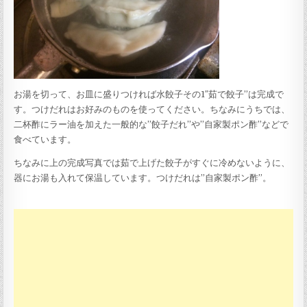
お湯を切って、お皿に盛りつければ水餃子その1″茹で餃子”は完成で
す。つけだれはお好みのものを使ってください。ちなみにうちでは、
二杯酢にラー油を加えた一般的な”餃子だれ”や”自家製ポン酢”などで
食べています。
ちなみに上の完成写真では茹で上げた餃子がすぐに冷めないように、
器にお湯も入れて保温しています。つけだれは”自家製ポン酢”。