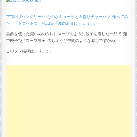
“空腹虫(ハングリーバグ)の水ギョーザと大盛りチャーハン”作ってみ
た！『ドロヘドロ』第12集「魔のおまけ」より。。
黒酢を使った濃いめのタレにスープのように餃子を浸した一品で”茹
で餃子”と”スープ餃子”のちょうど中間のような感じですかね。
このタレ結構はまります。