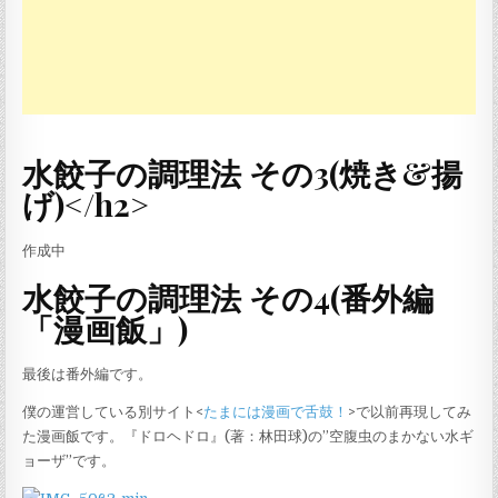
水餃子の調理法 その3(焼き&揚
げ)</h2>
作成中
水餃子の調理法 その4(番外編
「漫画飯」)
最後は番外編です。
僕の運営している別サイト<
たまには漫画で舌鼓！
>で以前再現してみ
た漫画飯です。『ドロヘドロ』(著：林田球)の”空腹虫のまかない水ギ
ョーザ”です。