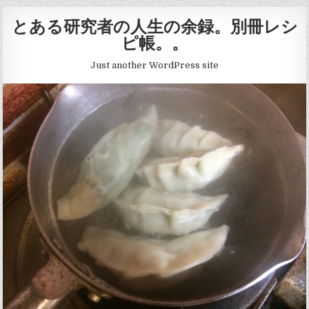
Skip
とある研究者の人生の余録。別冊レシ
to
ピ帳。。
content
Just another WordPress site