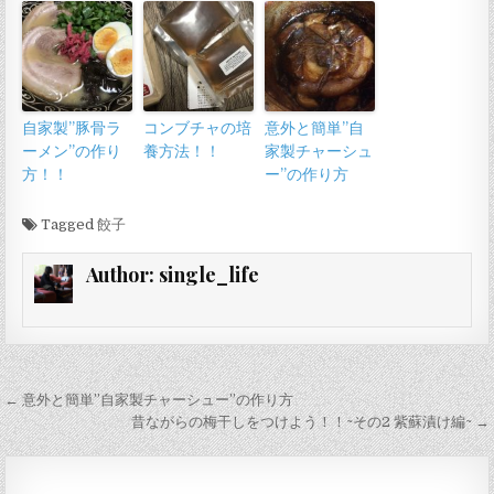
自家製”豚骨ラ
コンブチャの培
意外と簡単”自
ーメン”の作り
養方法！！
家製チャーシュ
方！！
ー”の作り方
Tagged
餃子
Author:
single_life
投
← 意外と簡単”自家製チャーシュー”の作り方
稿
昔ながらの梅干しをつけよう！！~その2 紫蘇漬け編~ →
ナ