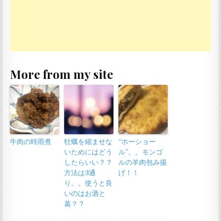
More from my site
牛肉の時雨煮
牡蠣を縮ませな
“ホーショー
いためにはどう
ル”。。モンゴ
したらいい？？
ルの羊肉包み揚
方法は3通
げ！！
り。。使うと良
いのはお酒と
葛？？