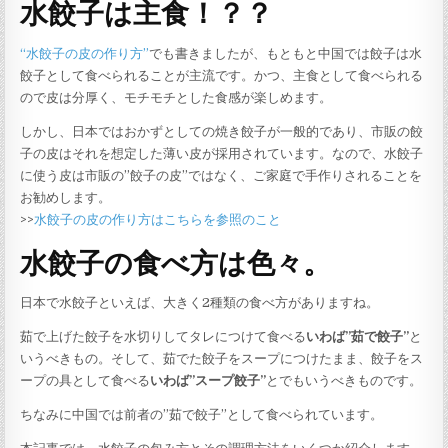
水餃子は主食！？？
“水餃子の皮の作り方”
でも書きましたが、もともと中国では餃子は水
餃子として食べられることが主流です。かつ、主食として食べられる
ので皮は分厚く、モチモチとした食感が楽しめます。
しかし、日本ではおかずとしての焼き餃子が一般的であり、市販の餃
子の皮はそれを想定した薄い皮が採用されています。なので、水餃子
に使う皮は市販の”餃子の皮”ではなく、ご家庭で手作りされることを
お勧めします。
>>
水餃子の皮の作り方はこちらを参照のこと
水餃子の食べ方は色々。
日本で水餃子といえば、大きく2種類の食べ方がありますね。
茹で上げた餃子を水切りしてタレにつけて食べる
いわば”茹で餃子”
と
いうべきもの。そして、茹でた餃子をスープにつけたまま、餃子をス
ープの具として食べる
いわば”スープ餃子”
とでもいうべきものです。
ちなみに中国では前者の”茹で餃子”として食べられています。