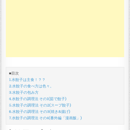
調
理
の
仕
方。”茹
で
餃
子”と”ス
ー
プ
餃
子”の
作
■目次
り
1.水餃子は主食！？？
方。
2.水餃子の食べ方は色々。
3.水餃子の包み方
4.水餃子の調理法 その1(茹で餃子)
5.水餃子の調理法 その2(スープ餃子)
6.水餃子の調理法 その3(焼き&揚げ)
7.水餃子の調理法 その4(番外編「漫画飯」)