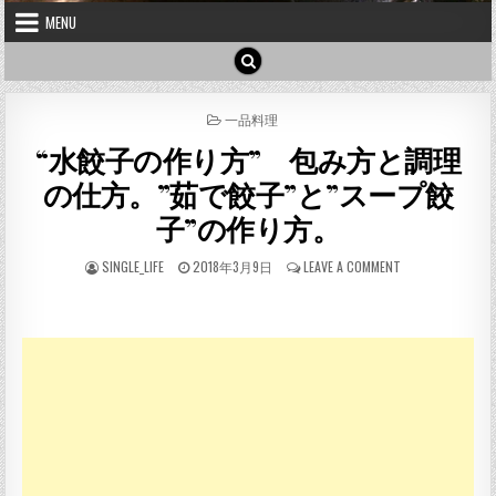
MENU
POSTED
一品料理
IN
“水餃子の作り方” 包み方と調理
の仕方。”茹で餃子”と”スープ餃
子”の作り方。
AUTHOR:
PUBLISHED
ON
SINGLE_LIFE
2018年3月9日
LEAVE A COMMENT
DATE:
“水
餃
子
の
作
り
方”
包
み
方
と