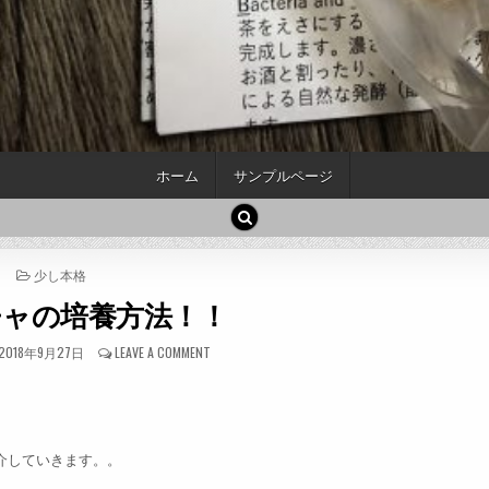
ホーム
サンプルページ
POSTED
少し本格
IN
チャの培養方法！！
PUBLISHED
ON
2018年9月27日
LEAVE A COMMENT
DATE:
コ
ン
ブ
チ
ャ
介していきます。。
の