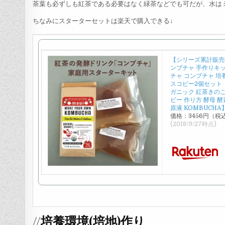
茶葉も必ずしも紅茶である必要はなく緑茶などでも可だが、水は
ちなみにスターターセットは楽天で購入できる↓
【シリーズ累計販売数
ンブチャ 手作りキ
チャ コンブチャ 培
スコビー2個セット【
ガニック 紅茶きのこ 
ビー 作り方 酵母 酵
原液 KOMBUCH
価格：3456円（税
(2018/9/27時点)
//培養環境(培地)作り