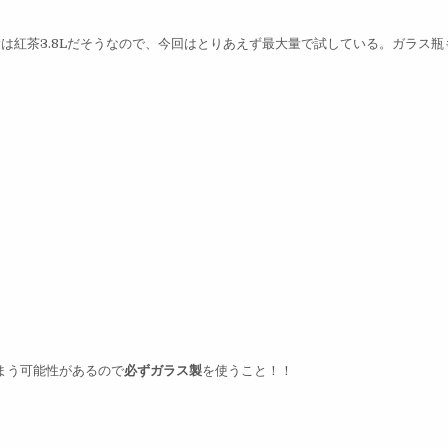
は紅茶3.8Lだそうなので、今回はとりあえず最大量で試している。ガラス瓶
まう可能性があるので
必ずガラス製
を使うこと！！