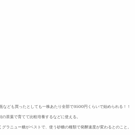
ス瓶なども買ったとしても一株あたり全部で3500円くらいで始められる！！
別の茶葉で育てて比較培養するなどに使える。
くグラニュー糖がベストで、使う砂糖の種類で発酵速度が変わるとのこと。