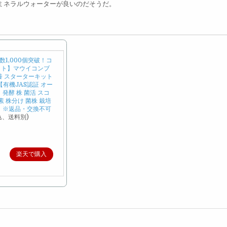
ミネラルウォーターが良いのだそうだ。
1,000個突破！コ
ット】マウイコンブ
養 スターターキット
有機JAS認証 オー
発酵 株 菌活 スコ
素 株分け 菌株 栽培
A】※返品・交換不可
込、送料別)
楽天で購入