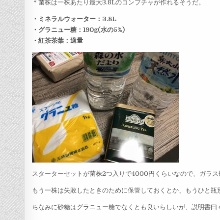
＊菌株は一株あたり最大3.8Lのコンブチャが作れるそうだ。
・ミネラルウォーター：3.8L
・グラニュー糖：190g(水の5%)
・紅茶茶葉：適量
スターターセットが菌株2つ入りで4000円くらいなので、ガラ
もう一株は失敗したときのために保管しておくとか、もうひと瓶
ちなみに砂糖はグラニュー糖でなくとも良いらしいが、説明書曰