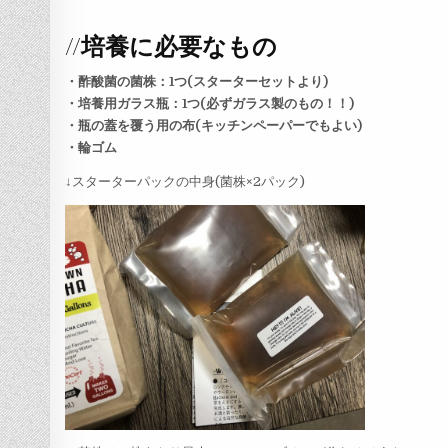
//培養に必要なもの
・酢酸菌の菌株：1つ(スターターセットより)
・培養用ガラス瓶：1つ(必ずガラス製のもの！！)
・瓶の蓋を覆う用の布(キッチンペーパーでもよい)
・輪ゴム
↓スターターパックの中身(菌株×2パック)