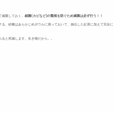
。
て滅菌しておく。
細菌(カビなど)の繁殖を防ぐため滅菌は必ず行う！！
する。砂糖はあらかじめボウルに測っておいて、抽出した紅茶に加えて完全
れると死滅します。生き物だから。。