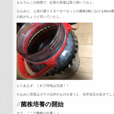
もちろんこの段階で、紅茶の茶葉は取り除いておく。
ちなみに、上述の通りスターターセットの菌株1株におけるMax量
の奴がちょうど空いていたし。。
とりあえず、これで培地は完成！！
ちなみに容器はガラス以外のものを使うと、化学反応が起きてし
//菌株培養の開始
さて、ここで菌株の出番！！