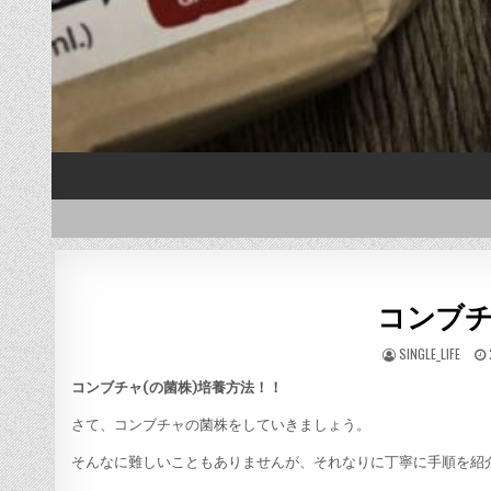
コンブ
AUTHOR:
SINGLE_LIFE
コンブチャ(の菌株)培養方法！！
さて、コンブチャの菌株をしていきましょう。
そんなに難しいこともありませんが、それなりに丁寧に手順を紹