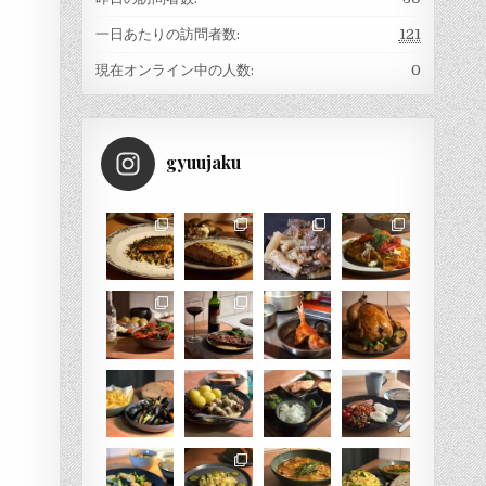
一日あたりの訪問者数:
121
現在オンライン中の人数:
0
gyuujaku